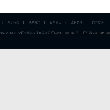
|
关于我们
|
联系方式
|
客户留言
|
诚聘英才
|
友情链接
|
ight(C)2013-2022辽宁优尔实业有限公司
辽ICP备20003163号
辽公网安备21040302